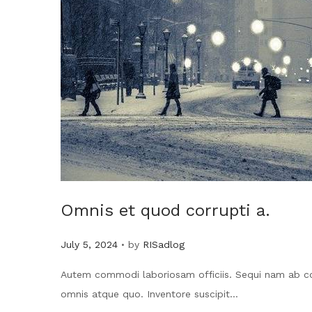
Omnis et quod corrupti a.
.
Posted on
July 5, 2024
by
RISadlog
Autem commodi laboriosam officiis. Sequi nam ab co
omnis atque quo. Inventore suscipit…