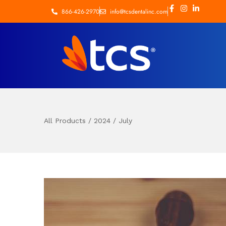
866-426-2970
info@tcsdentalinc.com
All Products
/
2024
/
July