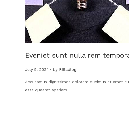
Eveniet sunt nulla rem tempor
.
Posted on
July 5, 2024
by
RISadlog
Accusamus dignissimos dolorem ducimus et amet cum
esse quaerat aperiam….