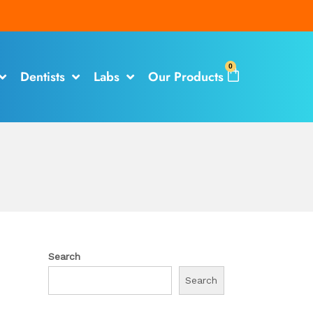
0
Dentists
Labs
Our Products
Search
Search